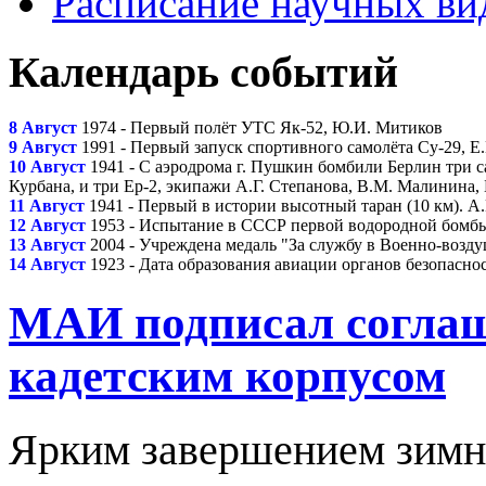
Расписание научных ви
Календарь событий
8 Август
1974 - Первый полёт УТС Як-52, Ю.И. Митиков
9 Август
1991 - Первый запуск спортивного самолёта Су-29, Е
10 Август
1941 - С аэродрома г. Пушкин бомбили Берлин три с
Курбана, и три Ер-2, экипажи А.Г. Степанова, В.М. Малинина,
11 Август
1941 - Первый в истории высотный таран (10 км). А
12 Август
1953 - Испытание в СССР первой водородной бомбы 
13 Август
2004 - Учреждена медаль "За службу в Военно-возд
14 Август
1923 - Дата образования авиации органов безопасн
МАИ подписал соглаше
кадетским корпусом
Ярким завершением зимн