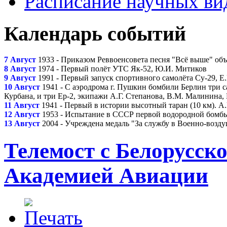
Расписание научных ви
Календарь событий
7 Август
1933 - Приказом Реввоенсовета песня "Всё выше" о
8 Август
1974 - Первый полёт УТС Як-52, Ю.И. Митиков
9 Август
1991 - Первый запуск спортивного самолёта Су-29, Е
10 Август
1941 - С аэродрома г. Пушкин бомбили Берлин три с
Курбана, и три Ер-2, экипажи А.Г. Степанова, В.М. Малинина,
11 Август
1941 - Первый в истории высотный таран (10 км). А
12 Август
1953 - Испытание в СССР первой водородной бомбы 
13 Август
2004 - Учреждена медаль "За службу в Военно-возд
Телемост с Белорусск
Академией Авиации